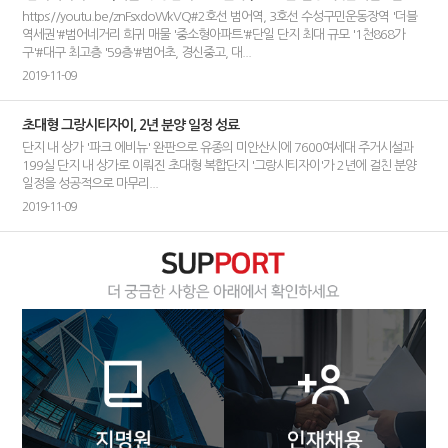
https://youtu.be/znFsxdoWkVQ#2호선 범어역, 3호선 수성구민운동장역 '더블
역세권'#범어네거리 희귀 매물 '중소형아파트'#단일 단지 최대 규모 '1천868가
구'#대구 최고층 '59층'#범어초, 경신중고, 대...
2019-11-09
초대형 그랑시티자이, 2년 분양 일정 성료
단지 내 상가 '파크 에비뉴' 완판으로 유종의 미안산시에 7600여세대 주거시설과
199실 단지 내 상가로 이뤄진 초대형 복합단지 '그랑시티자이'가 2년에 걸친 분양
일정을 성공적으로 마무리...
2019-11-09