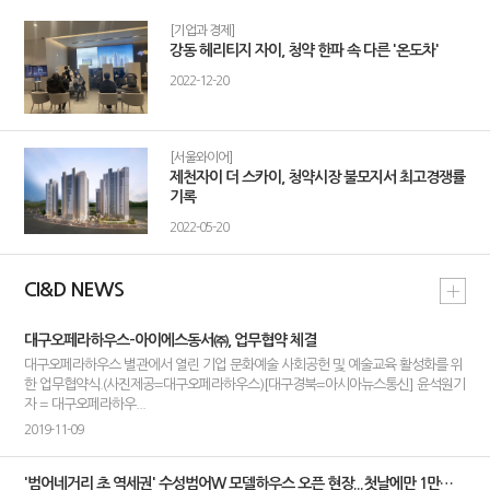
[기업과 경제]
강동 헤리티지 자이, 청약 한파 속 다른 '온도차'
2022-12-20
[서울와이어]
제천자이 더 스카이, 청약시장 불모지서 최고경쟁률
기록
2022-05-20
CI&D NEWS
대구오페라하우스-아이에스동서㈜, 업무협약 체결
대구오페라하우스 별관에서 열린 기업 문화예술 사회공헌 및 예술교육 활성화를 위
한 업무협약식.(사진제공=대구오페라하우스)[대구경북=아시아뉴스통신] 윤석원기
자 = 대구오페라하우...
2019-11-09
'범어네거리 초 역세권' 수성범어W 모델하우스 오픈 현장...첫날에만 1만명 몰려