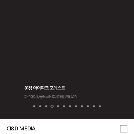
운정 아이파크 포레스트
역삼센트럴
파주메디컬클러스터 도시개발구역 A2BL
서울특별시 강남
CI&D MEDIA