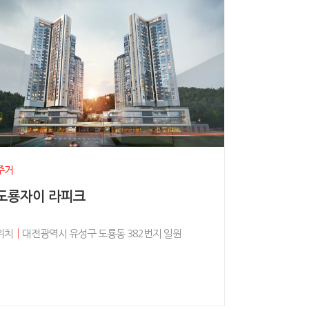
주거
도룡자이 라피크
위치
│
대전광역시 유성구 도룡동 382번지 일원