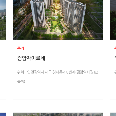
주거
검암자이르네
위치
│
인천광역시 서구 경서동 4-8번지(검암역세권 B2
블록)