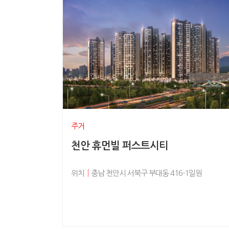
주거
천안 휴먼빌 퍼스트시티
위치
│
충남 천안시 서북구 부대동 416-1일원