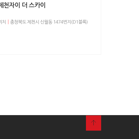
제천자이 더 스카이
위치
│
충청북도 제천시 신월동 1474번지(D1블록)