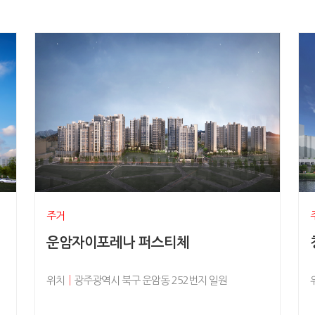
주거
운암자이포레나 퍼스티체
위치
│
광주광역시 북구 운암동 252번지 일원