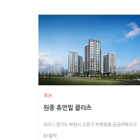
주거
원종 휴먼빌 클라츠
위치
│
경기도 부천시 오정구 부천원종 공공주택지구
B1블럭