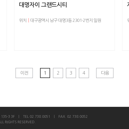
대명자이 그랜드시티
위치
│
대구광역시 남구 대명3동 2301-2번지 일원
이전
1
2
3
4
다음
5-3 3F ㅣ TEL 02.738.0051 ㅣ FAX. 02.738.0052
 RIGHTS RESERVED.