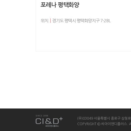
포레나 평택화양
위치
│
경기도 평택시 평택화양지구 7-2BL
(우)03049 서울특별시 종로구 삼청로 13
COPYRIGHT © 씨아이앤디플러스. ALL