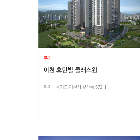
주거
이천 휴먼빌 클래스원
위치
│
경기도 이천시 갈산동 572-1