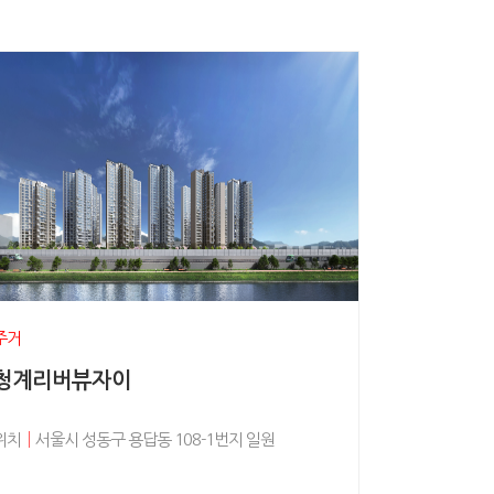
주거
청계리버뷰자이
위치
│
서울시 성동구 용답동 108-1번지 일원