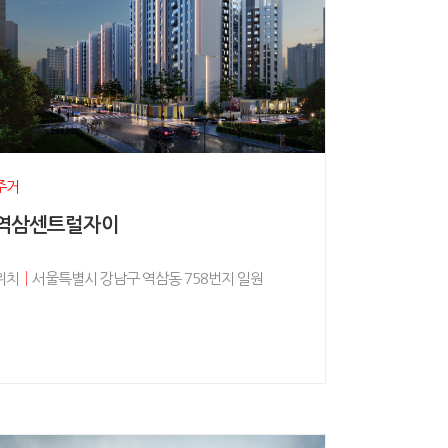
주거
역삼센트럴자이
위치
│
서울특별시 강남구 역삼동 758번지 일원